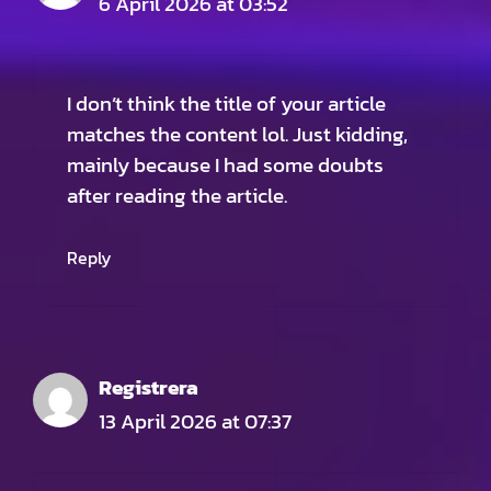
6 April 2026 at 03:52
I don’t think the title of your article
matches the content lol. Just kidding,
mainly because I had some doubts
after reading the article.
Reply
Registrera
13 April 2026 at 07:37