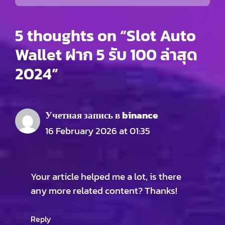
5 thoughts on “Slot Auto
Wallet ฝาก 5 รับ 100 ล่าสุด
2024”
Учетная запись в binance
16 February 2026 at 01:35
Your article helped me a lot, is there
any more related content? Thanks!
Reply