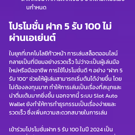
นกำหนด
โปรโมชั่น ฝาก 5 รับ 100 ไม่
ผ่านเอเย่นต์
ในยุคที่เทคโนโลยีก้าวหน้า การเล่นสล็อตออนไลน์
กลายเป็นที่นิยมอย่างรวดเร็ว ไม่ว่าจะเป็นผู้เล่นมือ
ใหม่หรือมืออาชีพ การใช้โปรโมชั่นดี ๆ อย่าง “ฝาก 5
รับ 100” ช่วยให้ผู้เล่นสามารถเริ่มต้นได้ง่ายขึ้น โดย
ไม่ต้องลงทุนมาก ทำให้การเล่นเป็นเรื่องที่สนุกและ
น่าตื่นเต้นมากยิ่งขึ้น นอกจากนี้ ระบบ Slot Auto
Wallet ยังทำให้การทำธุรกรรมเป็นเรื่องง่ายและ
รวดเร็ว ซึ่งเพิ่มความสะดวกสบายในการเล่น
เข้าร่วมโปรโมชั่นฝาก 5 รับ 100 ในปี 2024 เป็น