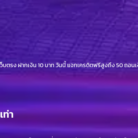
ว็บตรง ฝากเงิน 10 บาท วันนี้ แจกเครดิตฟรีสูงถึง 50 ถอนเง
เท่า