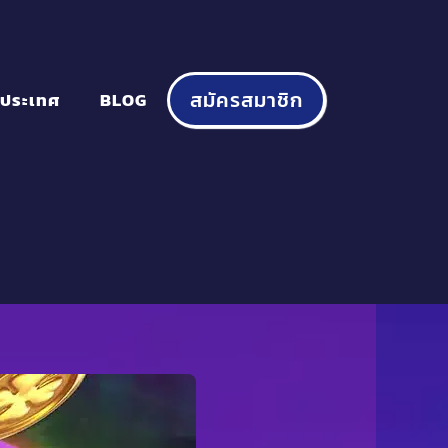
สมัครสมาชิก
งประเทศ
BLOG