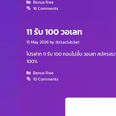
Categories
Bonus Free
16 Comments
11 รับ 100 วอเลท
15 May 2026
by
ibizaclub.bet
โปรฝาก 11 รับ 100 ถอนไม่อั้น วอเลท สมัครส
100%
Categories
Bonus Free
10 Comments