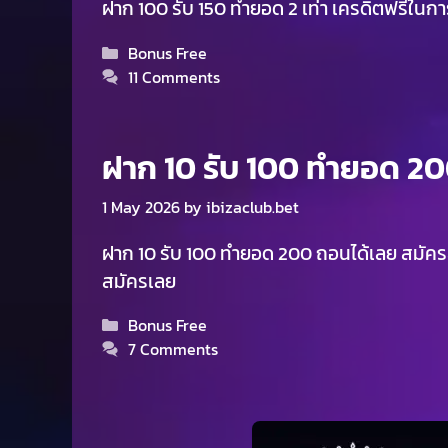
ฝาก 100 รับ 150 ทํายอด 2 เท่า เครดิตฟรีใน
Categories
Bonus Free
11 Comments
ฝาก 10 รับ 100 ทำยอด 20
1 May 2026
by
ibizaclub.bet
ฝาก 10 รับ 100 ทำยอด 200 ถอนได้เลย สมัคร
สมัครเลย
Categories
Bonus Free
7 Comments