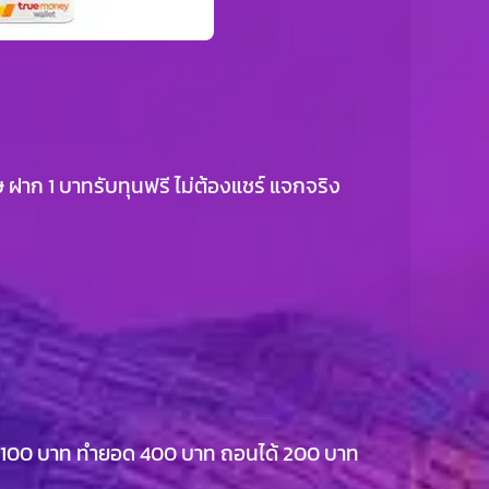
ศษ ฝาก 1 บาทรับทุนฟรี ไม่ต้องแชร์ แจกจริง
รับ 100 บาท ทำยอด 400 บาท ถอนได้ 200 บาท