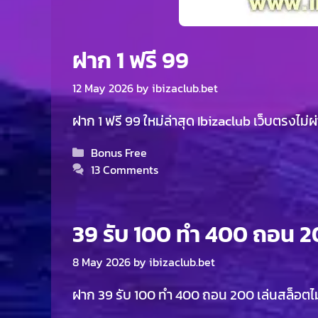
ฝาก 1 ฟรี 99
12 May 2026
by
ibizaclub.bet
ฝาก 1 ฟรี 99 ใหม่ล่าสุด Ibizaclub เว็บตรงไม่
Categories
Bonus Free
13 Comments
39 รับ 100 ทํา 400 ถอน 
8 May 2026
by
ibizaclub.bet
ฝาก 39 รับ 100 ทํา 400 ถอน 200 เล่นสล็อตไ