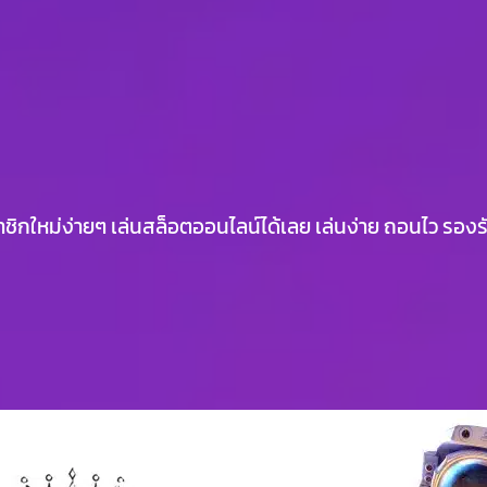
มาชิกใหม่ง่ายๆ เล่นสล็อตออนไลน์ได้เลย เล่นง่าย ถอนไว รอ