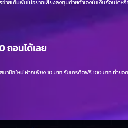
การช่วยเดิมพันไม่อยากเสี่ยงลงทุนด้วยตัวเองในเงินก้อนโตห
0 ถอนได้เลย
สมาชิกใหม่ ฝากเพียง 10 บาท รับเครดิตฟรี 100 บาท ทำยอด