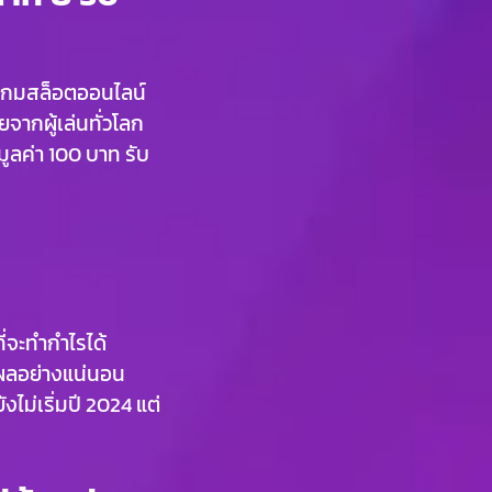
ันเกมสล็อตออนไลน์
จากผู้เล่นทั่วโลก
ูลค่า 100 บาท รับ
ี่จะทำกำไรได้
็นผลอย่างแน่นอน
งไม่เริ่มปี 2024 แต่