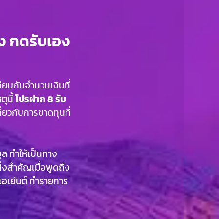
อง กดรับเอง
ทียบกับจำนวนเงินที่
ตุนี้
โปรฝาก 8 รับ
กี่ยวกับการขาดทุนที่
ูล ทำให้เป็นทาง
่งสำคัญเมื่อพูดถึง
านเอเย่นต์ ทำรายการ