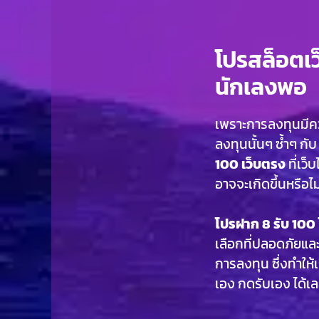
โปรสล็อตเว
นักเลงพอ
เพราะการลงทุนมีควา
ลงทุนนั้นๆ ซ้ำๆ กั
100 เว็บตรง
ที่เว็
อาจจะเกิดขึ้นหรือไม
โปรฝาก 8 รับ 100 ไ
เลือกที่ปลอดภัยและ
การลงทุน ซึ่งทำให้เ
เอง กดรับเอง ได้เล