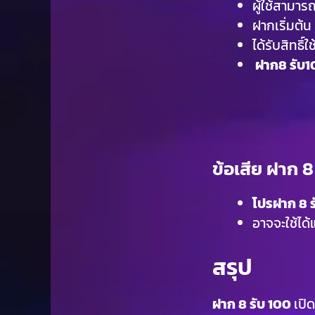
ผู้ใช้สามาร
ฝากเริ่มต้น
ได้รับสิทธิ์ใช
ฝาก8 รับ
ข้อเสีย ฝาก 8 
โปรฝาก 8 ร
อาจจะใช้ได
สรุป
ฝาก 8 รับ 100
เปิด