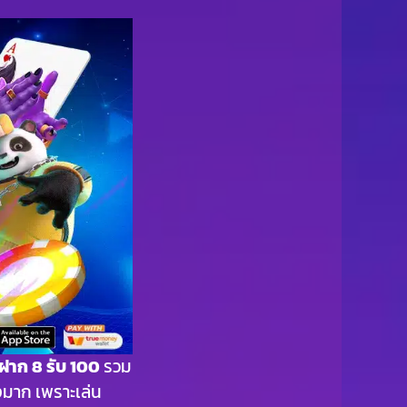
ฝาก 8 รับ 100
รวม
ูงมาก เพราะเล่น