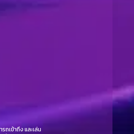
มารถเข้าถึง และเล่น