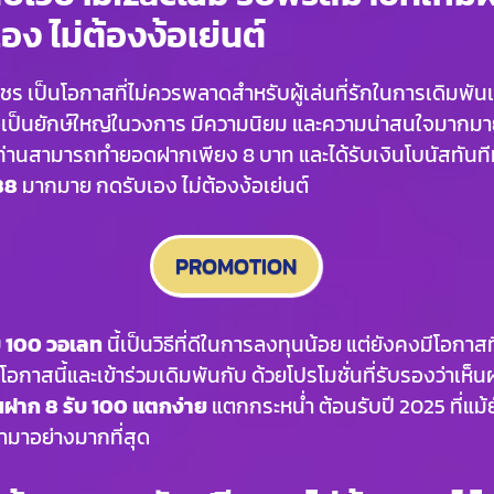
อง ไม่ต้องง้อเย่นต์
ชร เป็นโอกาสที่ไม่ควรพลาดสำหรับผู้เล่นที่รักในการเดิมพ
ถือเป็นยักษ์ใหญ่ในวงการ มีความนิยม และความน่าสนใจมากมาย
้ท่านสามารถทำยอดฝากเพียง 8 บาท และได้รับเงินโบนัสทันทีม
88
มากมาย กดรับเอง ไม่ต้องง้อเย่นต์
PROMOTION
ับ 100 วอเลท
นี้เป็นวิธีที่ดีในการลงทุนน้อย แต่ยังคงมีโอกาสท
กาสนี้และเข้าร่วมเดิมพันกับ ด้วยโปรโมชั่นที่รับรองว่าเห
นฝาก 8 รับ 100 แตกง่าย
แตกกระหน่ำ ต้อนรับปี 2025 ที่แม้ยั
้ามาอย่างมากที่สุด