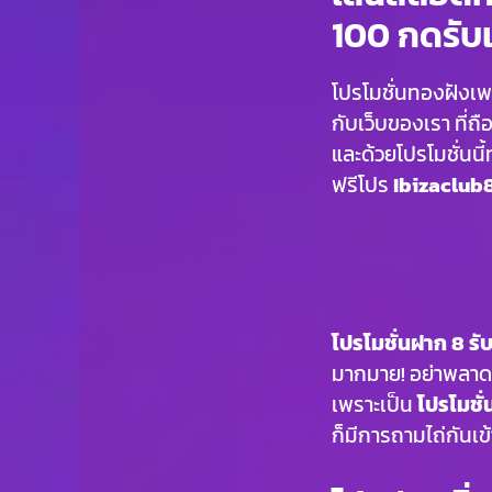
100 กดรับเ
โปรโมชั่นทองฝังเพ
กับเว็บของเรา ที่
และด้วยโปรโมชั่นนี
ฟรีโปร
Ibizaclub
โปรโมชั่นฝาก 8 ร
มากมาย! อย่าพลาดโอ
เพราะเป็น
โปรโมชั่
ก็มีการถามไถ่กันเข