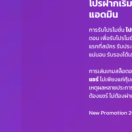
โปรฝากเริ่ม
แอดมิน
การรับโปรโมชั่น
โป
ตอน เพื่อรับโปรโมช
แรกที่สมัคร รับประ
แน่นอน รับรองได้เ
การเล่นเกมสล็อตออ
แชร์
ไม่เพียงแค่คุ้
เหตุผลหลายประการ ท
ต้องแชร์ ไม่ต้องผ่า
New Promotion 20