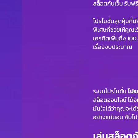
สล็อตกับเว็บ รับฟร
โปรโมชั่นสุดคุ้มที
พิเศษที่ช่วยให้คุณ
เครดิตเพิ่มถึง 100
เรื่องงบประมาณ
ระบบโปรโมชั่น
โปร
สล็อตออนไลน์ ได้อย
มั่นใจได้ว่าคุณจะได
อย่างแน่นอน กับโป
เล่นสล็อตก