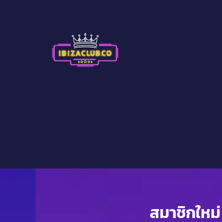
Skip
to
content
สมาชิกใหม่