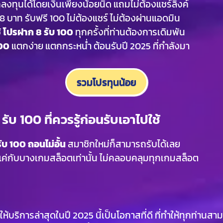
ถลงทุนได้โดยเงินเพียงน้อยนิด แถมไม่ต้องแชร์ลิงค์
 8 บาท รับฟรี 100 ไม่ต้องแชร์ ไม่ต้องผ่านแอดมิน
้
โปรฝาก 8 รับ 100
ทุกครั้งที่ท่านต้องการเดิมพัน
100
แตกง่าย แตกกระหน่ำ ต้อนรับปี 2025 ที่กำลังมา
รวมโปรทุนน้อย
รับ 100 ที่ควรรู้ก่อนรับเอาไปใช้
ับ 100 ถอนไม่อั้น
สมาชิกใหม่ก็สามารถรับได้เลย
้แค่กับบางเกมสล็อตเท่านั้น ไม่คลอบคลุมทุกเกมสล็อต
ให้บริการล่าสุดในปี 2025 นี้เป็นโอกาสที่ดี ที่ทำให้ทุกท่านสา