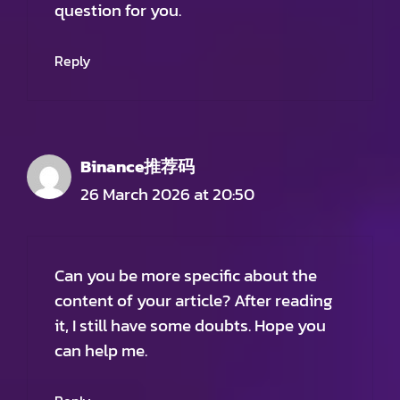
question for you.
Reply
Binance推荐码
26 March 2026 at 20:50
Can you be more specific about the
content of your article? After reading
it, I still have some doubts. Hope you
can help me.