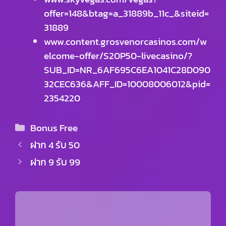
offer=148&btag=a_31889b_11c_&siteid=
31889
www.content.grosvenorcasinos.com/w
elcome-offer/S20P50-livecasino/?
SUB_ID=NR_6AF695C6EA1041C28D090
32CEC636&AFF_ID=10008006012&pid=
2354220
Categories
Bonus Free
ฝาก 4 รับ 50
ฝาก 9 รับ 99