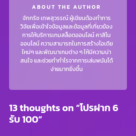
ABOUT THE AUTHOR
จักกริช เทพสุวรรณ์ ผู้เขียนต้องทำการ
วิจัยเพื่อเข้าใจข้อมูลและข้อมูลที่เกี่ยวข้อง
การให้บริการเกมสล็อตออนไลน์ คาสิโน
ออนไลน์ ความสามารถในการสร้างไอเดีย
ใหม่ๆ และพัฒนาเกมต่าง ๆ ให้มีความน่า
สนใจ และช่วยทำกำไรจากการเล่นพนันได้
ง่ายมากยิ่งขึ้น
13 thoughts on “โปรฝาก 6
รับ 100”