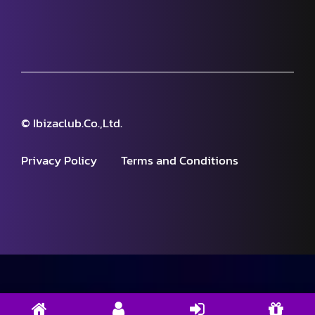
© Ibizaclub.Co.,Ltd.
Privacy Policy
Terms and Conditions