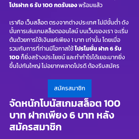
โปรฝาก 6 รับ 100 กดรับเอง
พร้อมแล้ว
เราคือ
เว็บสล็อต ตรงจากต่างประเทศ ไม่มีขั้นต่ำ
ดัง
นั้นการเล่นเกมสล็อตออนไลน์ บนเว็บของเรา จะเริ่ม
ต้นด้วยการใช้เงินแค่เพียง 1 บาท เท่านั้น โดยเมื่อ
รวมกับการที่ท่านมีโอกาสใช้
โปรโมชั่น ฝาก 6 รับ
100
ก็ยิ่งสร้างประโยชน์ และทำกำไรได้เยอะมากยิ่ง
ขึ้นไปกันใหญ่ ไม่อยากพลาดโปรดี ต้องรีบสมัคร
สมัครสมาชิก
จัดหนักโบนัสเกมสล็อต 100
บาท ฝากเพียง 6 บาท หลัง
สมัครสมาชิก