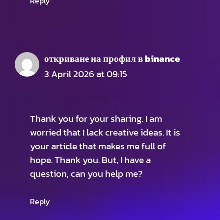
Reply
откриване на профил в binance
3 April 2026 at 09:15
Thank you for your sharing. I am
worried that I lack creative ideas. It is
your article that makes me full of
hope. Thank you. But, I have a
question, can you help me?
Reply