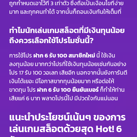
ถูกกำหนดเอาไว้ที่ 3 เท่าตัว ซึ่งถือเป็นเงื่อนไขที่ง่าย
มาก และทุกคนทำได้ จากนั้นก็ถอนเงินกันให้เต็มที่
ทำไมนักเล่นเกมสล็อตที่มีเงินทุนน้อย
ถึงควรเลือกใช้โปรโมชั่นนี้?
การใช้โปร
ฝาก 6 รับ 100 สมาชิกใหม่
นี้ ใช้เงิน
ลงทุนน้อย มากกว่าโปรที่ใช้เงินทุนน้อยเช่นกันอย่าง
โปร 17 รับ 100 วอเลท เสียอีก นอกจากนั้นยังการันตี
เงินได้เยอะ มีโอกาสขากทุนน้อยมาก หรือต่อให้
ขาดทุน โปร
ฝาก 6 รับ 100 ยืนยันเบอร์
ก็ทำให้ท่าน
เสียแค่ 6 บาท พลาดโปรนี้ไป มีปวดใจกันแน่นอน
แนะนำประโยชน์เน้นๆ ของการ
เล่นเกมสล็อตด้วยสุด Hot! 6