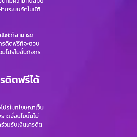
ติที่มีความทันสมัย
ผ่านระบบอัตโนมัติ
allet ก็สามารถ
เครดิตฟรีที่จะตอบ
ร่วมโปรโมชั่นกิจกร
รดิตฟรีได้
รือโปรโมทโฆษณาเว็บ
าะเงื่อนไขนั้นไม่
ร่วมรับเงินเครดิต