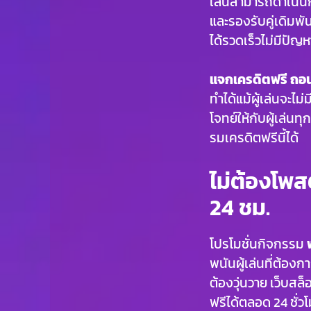
เล่นสามารถดำเนินก
และรองรับคู่เดิมพั
ได้รวดเร็วไม่มีปัญ
แจกเครดิตฟรี ถอนไ
ทำได้แม้ผู้เล่นจะไ
โจทย์ให้กับผู้เล่น
รมเครดิตฟรีนี้ได้
ไม่ต้องโพส
24 ชม.
โปรโมชั่นกิจกรรม
พนันผู้เล่นที่ต้องก
ต้องวุ่นว
าย เว็บสล็
ฟรีได้ตลอด 24 ชั่ว