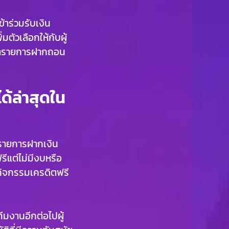
้าร่วมรับเงิน
มตัวเลือกให้กับผู้
ทำรายการฝากถอน
ด้ล่าสุดใน
ำรายการฝากเงิน
รีแต่ไม่มีงบหรือ
กิจกรรมเครดิตฟรี
ทีมงานอีกต่อไปผู้