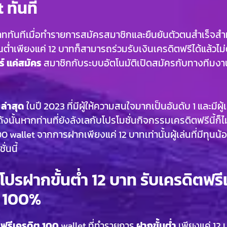
 ทันที
ททันทีเมื่อทำรายการสมัครสมาชิกและยืนยันตัวตนสำเร็จสำหรั
้นต่ำเพียงแค่ 12 บาทก็สามารถร่วมรับเงินเครดิตฟรีได้แล้ว
ร์ แค่สมัคร
สมาชิกกับระบบอัตโนมัติเปิดสมัครกับทางทีมงานก
 ล่าสุด
ในปี 2023 ที่มีผู้ให้ความสนใจมากเป็นอันดับ 1 และมีผู
ังนั้นหากท่านที่ยังลังเลกับโปรโมชั่นกิจกรรมเครดิตฟรีนี้ก็ไม
0 wallet จากการฝากเพียงแค่ 12 บาทเท่านั้นผู้เล่นที่มีทุนน้อย
่นนี้
โปรฝากขั้นต่ำ 12 บาท รับเครดิตฟรีเ
ง 100%
ง
ฟรีเครดิต 100
wallet ที่ทำรายการ
ฝากขั้นต่ำ
เพียงแค่ 12 บ