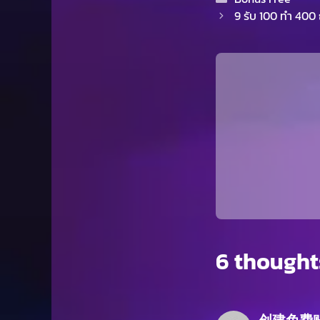
9 รับ 100 ทํา 40
6 thoughts