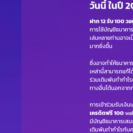
วันนี้ ในปี 
ฝาก 12 รับ 100 ว
การใช้บัญชีธนาคา
เล่นหลายท่านอาจเ
มากยิ่งขึ้น
ซึ่งอาจทำให้ธนาคา
เหล่านี้สามารถแก้ได
ร่วมเดิมพันทำกำไร
ทางอื่นได้นอกจา
การเข้าร่วมรับเงิน
เครดิตฟรี 100
wal
มีบัญชีธนาคารเสมอไ
เดิมพันทำกำไรกับค