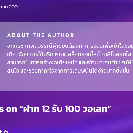
0 ถอน 200
ABOUT THE AUTHOR
จักกริช เทพสุวรรณ์ ผู้เขียนต้องทำการวิจัยเพื่อเข้าใจข้อม
เกี่ยวข้อง การให้บริการเกมสล็อตออนไลน์ คาสิโนออนไล
สามารถในการสร้างไอเดียใหม่ๆ และพัฒนาเกมต่าง ๆ ให้ม
สนใจ และช่วยทำกำไรจากการเล่นพนันได้ง่ายมากยิ่งขึ้น
 on “ฝาก 12 รับ 100 วอเลท”