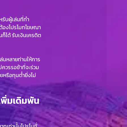
บผู้เล่นที่ทำ
ไม่ต้องโปรโมทโฆษณา
็ได้ รับเงินเครดิต
้เล่นหลายท่านให้การ
่ควรรอช้าที่จะร่วม
หรือทุนต่ำยิ่งไม่
พิ่มเดิมพัน
าทเท่านั้นโปรโมชั่