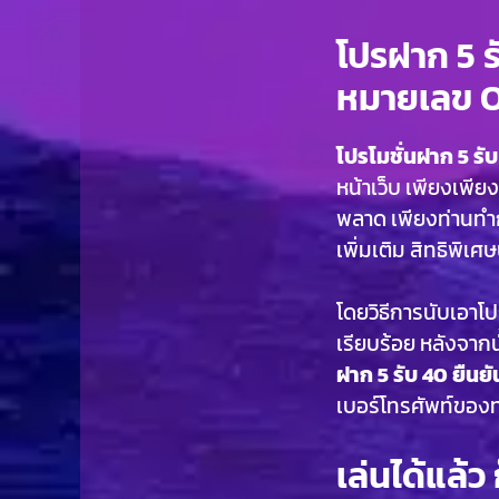
โปรฝาก 5 รั
หมายเลข O
โปรโมชั่นฝาก 5 รับ
หน้าเว็บ เพียงเพียง
พลาด เพียงท่านทำกา
เพิ่มเติม สิทธิพิเ
โดยวิธีการนับเอาโปร
เรียบร้อย หลังจาก
ฝาก 5 รับ 40 ยืนย
เบอร์โทรศัพท์ของท่
เล่นได้แล้ว