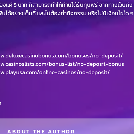
ยงแค่ 5 บาท ก็สามารถทำให้ท่านได้รับทุนฟรี จากทางเว็บถึง 
ันได้อย่างเต็มที่ และไม่ต้องทำกิจกรรม หรือไม่มีเงื่อนไขใด ๆ ที
ww.deluxecasinobonus.com/bonuses/no-deposit/
ww.casinoslists.com/bonus-list/no-deposit-bonus
ww.playusa.com/online-casinos/no-deposit/
ด
ABOUT THE AUTHOR