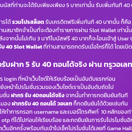
นัสที่ท่านจะได้รับเพียงเพียง 5 บาทเท่านั้น รับเพิ่มทันที 40
การได้
รวมโปรสล็อต
รับเครดิตฟรีเพิ่มทันที 40 บาทนั้น ก็คือ
่านสมาชิกจำเป็นที่จะต้องทำรายการผ่าน Slot Wallet เท่านั้น ซ
ังจากนั้นไม่เกิน 3 นาทีโบนัสฟรี 40 บาทก็จะโอนเข้าสู่ Use
ับ 40 Slot Wallet
ที่ท่านสามารถกดรับเมื่อไหร่ก็ได้ โดยเปิด
รับฝาก 5 รับ 40 ถอนได้จริง ผ่าน ทรูวอเลท
ร login ที่หน้าเว็บไซต์ให้เรียบร้อยเป็นอันดับแรกก่อน
ปยังหน้าโปรโมชั่นรวมของเว็บไซต์เราเป็นอันดับถัดไป
ชั่น
ฝาก5 รับ 40ถอนได้จริง
จากนั้นทำการกดยืนยันทันที
ครมอง
ฝาก5รับ 40 ถอนได้ วอเลท
ก็กดยืนยันได้ด้วยเช่นกัน
นให้ทำการกรอก username และเบอร์โทรศัพท์ 10 หลักของท่
tp ที่ได้ไปก่อนให้เรียบร้อย และกดยืนยันการรับโปรโมชั่นอี
้าเว็บอีกครั้งพร้อมกันเข้าไปเช็คโปรโมชั่นได้เลยที่ Game Hall