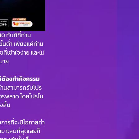
 ทันทีที่ท่าน
้นต่ำ เพียงแค่ท่าน
ที่เข้าใจง่าย และไม่
สบาย
ม่ต้องทำกิจกรรม
 ท่านสามารถรับโปร
ไม่ควรพลาด โดยโปรโม
งสิ้น
งการที่จะมีโอกาสทำ
หมาะสมที่สุดเลยก็