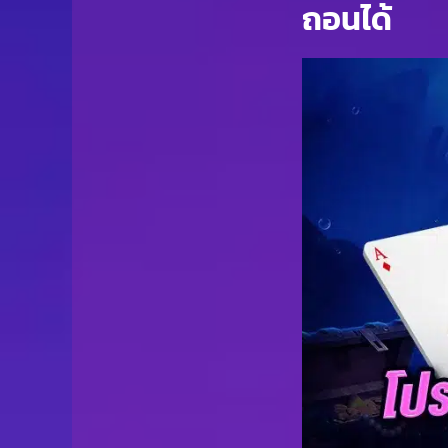
ถอนได้