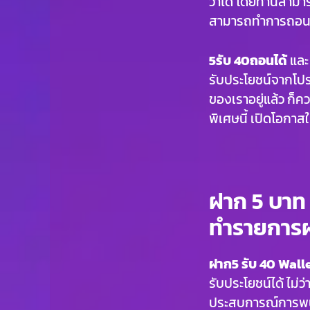
ว่าได้ โดยท่านสามาร
สามารถทำการถอนเงิ
5รับ 40ถอนได้
และ
รับประโยชน์จากโปร
ของเราอยู่แล้ว ก็ค
พิเศษนี้ เปิดโอกาส
ฝาก 5 บาท 
ทำรายการ
ฝาก5 รับ 40 Wall
รับประโยชน์ได้ ไม่
ประสบการณ์การพนันท