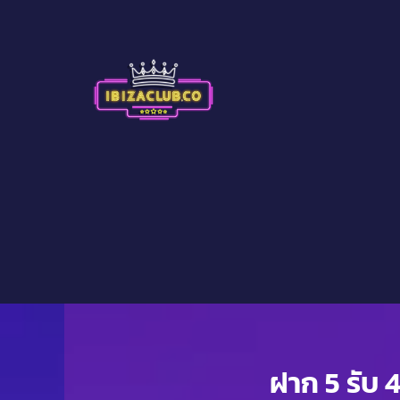
Skip
to
content
ฝาก 5 รับ 