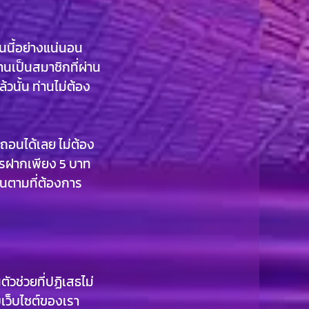
นนี้อย่างแน่นอน
านเป็นสมาชิกที่ผ่าน
วนั้น ท่านไม่ต้อง
ะถอนได้เลย ไม่ต้อง
ารฝากเพียง 5 บาท
งินตามที่ต้องการ
ตัวช่วยที่ปฏิเสธไม่
บเว็บไซต์ของเรา