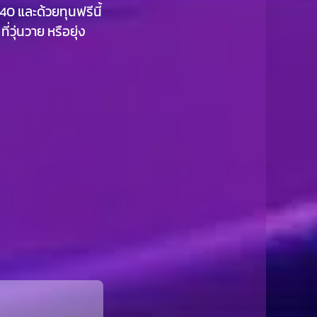
40 และด้วยทุนฟรีนี้
่วุ่นวาย หรือยุ่ง