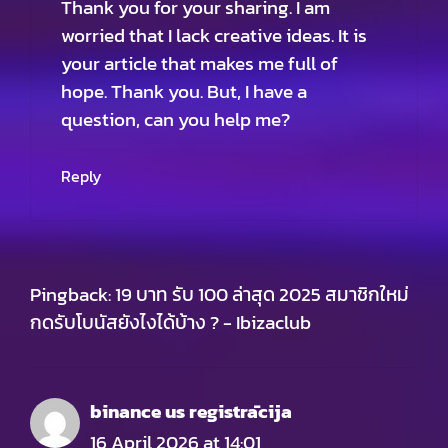
Thank you for your sharing. I am
worried that I lack creative ideas. It is
your article that makes me full of
hope. Thank you. But, I have a
question, can you help me?
Reply
Pingback:
19 บาท รับ 100 ล่าสุด 2025 สมาชิกใหม่
กดรับโบนัสยังไงได้บ้าง ? - Ibizaclub
binance us registrācija
16 April 2026 at 14:01