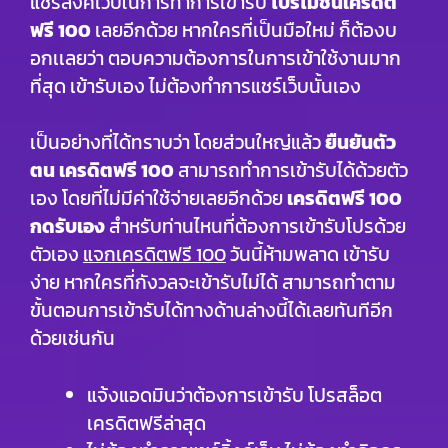
แชร์ลิ้งค์เว็บในการทำการเข้ารับ
โปรโมชั่นเครดิต
ฟรี 100
เลยอีกด้วย หากใครที่เป็นมือใหม่ ก็ต้องบ
อกเเลยว่า ตอบความต้องการในการเข้าใช้งานมาก
ที่สุด เข้ารับเอง ไม่ต้องทำการแชร์เว็บนั้นเอง
เป็นอย่างที่ได้ทราบว่า โดยส่วนใหญ่แล้ว
ยืนยันตัว
ตน เครดิตฟรี 100
สามารถทำการเข้ารับได้ด้วยตัว
เอง โดยที่ไม่มีค่าใช้จ่ายเลยอีกด้วย
เครดิตฟรี 100
กดรับเอง
สำหรับท่านไหนที่ต้องการเข้ารับโปรด้วย
ตัวเอง
แจกเครดิตฟรี 100
วันนี้ห้ามพลาด เข้ารับ
ง่าย หากใครที่กังวลจะเข้ารับไม่ได้ สามารถทำตาม
ขั้นตอนการเข้ารับได้ทางด้านล่างนี้ได้เลยทันทีอีก
ด้วยเช่นกัน
แจ้งแอดมินว่าต้องการเข้ารับ โปรสล็อต
เครดิตฟรีล่าสุด