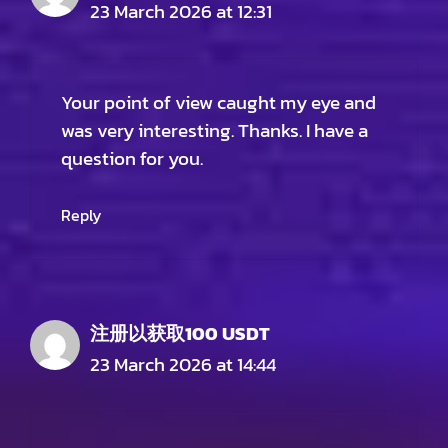
23 March 2026 at 12:31
Your point of view caught my eye and
was very interesting. Thanks. I have a
question for you.
Reply
注册以获取100 USDT
23 March 2026 at 14:44