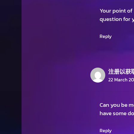
Your point of
question for 
Reply
注册以获取1
22 March 20
Can you be mor
have some do
Reply