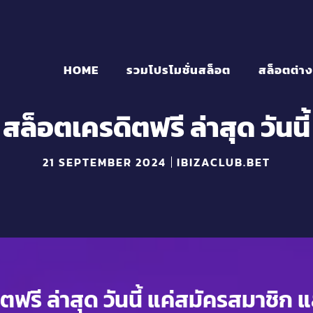
HOME
รวมโปรโมชั่นสล็อต
สล็อตต่า
สล็อตเครดิตฟรี ล่าสุด วันนี้
21 SEPTEMBER 2024
IBIZACLUB.BET
ฟรี ล่าสุด วันนี้ แค่สมัครสมาชิก แ