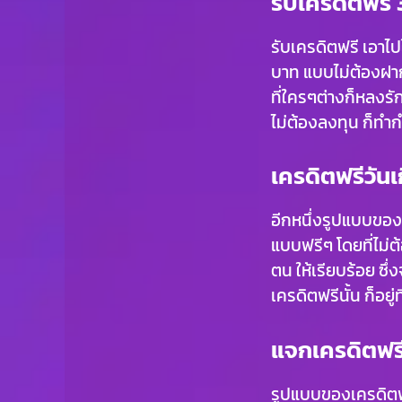
รับเครดิตฟรี 
รับเครดิตฟรี เอาไ
บาท แบบไม่ต้องฝาก 
ที่ใครๆต่างก็หลงรั
ไม่ต้องลงทุน ก็ทำก
เครดิตฟรีวันเก
อีกหนึ่งรูปแบบของ
แบบฟรีๆ โดยที่ไม่ต
ตน ให้เรียบร้อย ซึ
เครดิตฟรีนั้น ก็อยู่ท
แจกเครดิตฟรี
รูปแบบของเครดิตฟรี