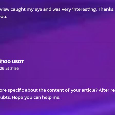
 view caught my eye and was very interesting. Thanks. 
you.
00 USDT
26 at 21:56
e specific about the content of your article? After readi
ubts. Hope you can help me.