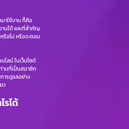
กมาใช้งาน ก็คือ
งานได้ และที่สำคัญ
พอหรือไม่ หรือจะถอน
นไลน์ ในเว็บไซต์
ท่านที่เป็นสมาชิก
บการดูแลอย่าง
ียว
ไรได้