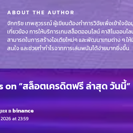
ABOUT THE AUTHOR
จักกริช เทพสุวรรณ์ ผู้เขียนต้องทำการวิจัยเพื่อเข้าใจข้อม
เกี่ยวข้อง การให้บริการเกมสล็อตออนไลน์ คาสิโนออนไล
สามารถในการสร้างไอเดียใหม่ๆ และพัฒนาเกมต่าง ๆ ให้ม
สนใจ และช่วยทำกำไรจากการเล่นพนันได้ง่ายมากยิ่งขึ้น
 on “สล็อตเครดิตฟรี ล่าสุด วันนี้”
ия в binance
 2026 at 23:59