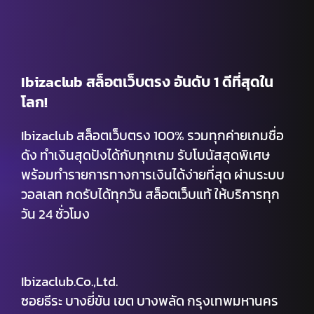
Ibizaclub สล็อตเว็บตรง อันดับ 1 ดีที่สุดใน
โลก!
Ibizaclub สล็อตเว็บตรง 100% รวมทุกค่ายเกมชื่อ
ดัง ทำเงินสุดปังได้กับทุกเกม รับโบนัสสุดพิเศษ
พร้อมทำรายการทางการเงินได้ง่ายที่สุด ผ่านระบบ
วอลเลท กดรับได้ทุกวัน สล็อตเว็บแท้ ให้บริการทุก
วัน 24 ชั่วโมง
Ibizaclub.Co.,Ltd.
ซอยธีระ บางยี่ขัน เขต บางพลัด กรุงเทพมหานคร