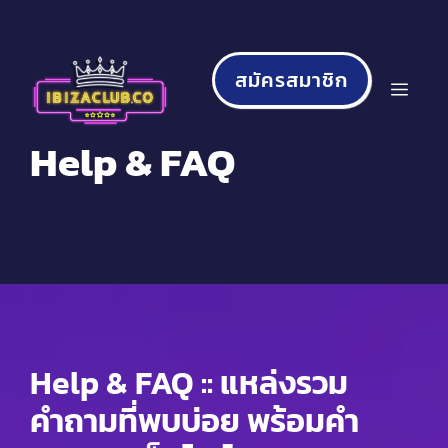
Skip
to
content
สมัครสมาชิก
MEN
Help & FAQ
Help & FAQ :: แหล่งรวม
คำถามที่พบบ่อย พร้อมคำ