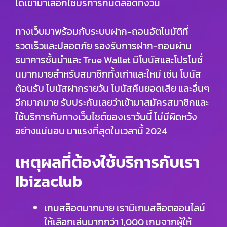
ได้เข้ามาเลือกใช้บริการกันตลอดทั้งวัน
ทางเว็บมาพร้อมกับระบบฝาก-ถอนอัตโนมัติที่
รวดเร็วและปลอดภัย รองรับการฝาก-ถอนผ่าน
ธนาคารชั้นนำและ True Wallet มีโบนัสและโปรโมชั่
นมากมายสำหรับสมาชิกทั้งเก่าและใหม่ เช่น โบนัส
ต้อนรับ โบนัสฝากรายวัน โบนัสคืนยอดเสีย และอื่นๆ
อีกมากมาย รับประกันเลยว่าเข้ามาสมัครสมาชิกและ
ใช้บริการกับทางเว็บไซต์ของเราวันนี้ ไม่มีผิดหวัง
อย่างแน่นอน มาแรงที่สุดในเวลานี้ 2024
เหตุผลที่ต้องใช้บริการกับเรา
Ibizaclub
เกมสล็อตมากมาย เรามีเกมสล็อตออนไลน์
ให้เลือกเล่นมากกว่า 1,000 เกมจากผู้ให้