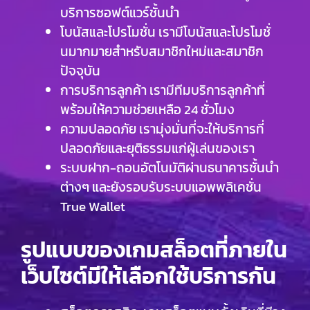
บริการซอฟต์แวร์ชั้นนำ
โบนัสและโปรโมชั่น เรามีโบนัสและโปรโมชั่
นมากมายสำหรับสมาชิกใหม่และสมาชิก
ปัจจุบัน
การบริการลูกค้า เรามีทีมบริการลูกค้าที่
พร้อมให้ความช่วยเหลือ 24 ชั่วโมง
ความปลอดภัย เรามุ่งมั่นที่จะให้บริการที่
ปลอดภัยและยุติธรรมแก่ผู้เล่นของเรา
ระบบฝาก-ถอนอัตโนมัติผ่านธนาคารชั้นนำ
ต่างๆ และยังรอบรับระบบแอพพลิเคชั่น
True Wallet
รูปแบบของเกมสล็อตที่ภายใน
เว็บไซต์มีให้เลือกใช้บริการกัน