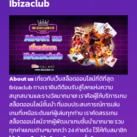
Ibizaclub
About us
เกี่ยวกับเว็บสล็อตออนไลน์ที่ดีที่สุด
Ibizaclub ทางเรายินดีต้อนรับสู่โลกแห่งความ
สนุกสนานและรางวัลมากมาย! เราคือผู้ให้บริการเกม
สล็อตออนไลน์ชั้นนำ ที่มอบประสบการณ์การเล่น
เกมที่เหนือระดับแก่ผู้เล่นทุกท่าน เราคัดสรรเกม
สล็อตออนไลน์จากผู้พัฒนาเกมชั้นนำมากมาย รวม
ทุกค่ายเกมต่างๆมากกว่า 24 ค่ายดัง ไว้ให้กับสมาชิก