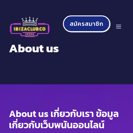
Skip
to
content
สมัครสมาชิก
MEN
About us
About us เกี่ยวกับเรา ข้อมูล
เกี่ยวกับเว็บพนันออนไลน์